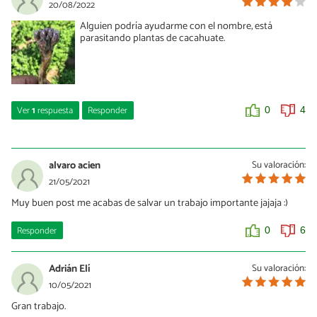
20/08/2022
Alguien podría ayudarme con el nombre, está
parasitando plantas de cacahuate.
Ver
1
respuesta
Responder
0
4
López
30/08/2022
alvaro acien
Su valoración:
parece un espécimen del genero orobanche
21/05/2021
Muy buen post me acabas de salvar un trabajo importante jajaja :)
0
0
Responder
0
6
Adrián Elí
Su valoración:
10/05/2021
Gran trabajo.