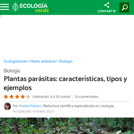
COMPARTIR
EcologíaVerde
Medio ambiente
Biología
Biología
Plantas parásitas: características, tipos y
ejemplos
Valoración: 4.3 (12 votos)
12 comentarios
Por
Noelia Manjón
, Redactora científica especializada en zoología.
Actualizado: 19 enero 2021