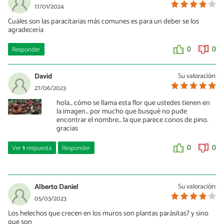
17/01/2024
Cuáles son las paracitarias más comunes es para un deber se los
agradecería
Responder
0
0
David
Su valoración:
27/06/2023
hola... cómo se llama esta flor que ustedes tienen en
la imagen... por mucho que busqué no pude
encontrar el nombre... la que parece conos de pino.
gracias
Ver
1
respuesta
Responder
0
0
Blnkey
23/04/2025
Alberto Daniel
Su valoración:
Langsdorffia hypogaea
05/03/2023
Los helechos que crecen en los muros son plantas parásitas? y sino
0
0
que son