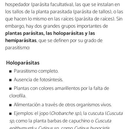
hospedador (parásita facultativa), las que se instalan en
los tallos de la planta parasitada (parásita de tallos), o las
que hacen lo mismo en las raíces (parásita de raíces). Sin
embargo, hay dos grandes grupos importantes de
plantas parásitas, las holoparásitas y las
hemiparásitas
, que se definen por su grado de
parasitismo:
Holoparásitas
Parasitismo completo.
Ausencia de fotosíntesis.
Plantas con colores amarillentos por la falta de
clorofila.
Alimentación a través de otros organismos vivos.
Ejemplos: el jopo (
Orobanche sp.
), la cuscuta (
Cuscuta
sp,
como la planta barbas de capuchino o
Cuscuta
epithymum
) y
Cytinus sp
., como
Cytinus hypocistis
.