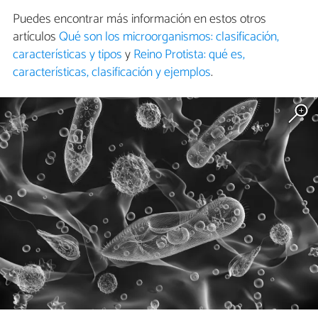
Puedes encontrar más información en estos otros
artículos
Qué son los microorganismos: clasificación,
características y tipos
y
Reino Protista: qué es,
características, clasificación y ejemplos
.