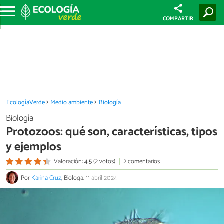
COMPARTIR
EcologíaVerde
Medio ambiente
Biología
Biología
Protozoos: qué son, características, tipos
y ejemplos
Valoración: 4.5 (2 votos)
2 comentarios
Por
Karina Cruz
, Bióloga.
11 abril 2024