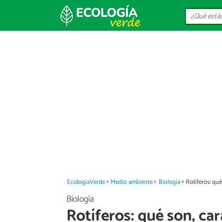
EcologíaVerde
Medio ambiente
Biología
Rotíferos: qué
Biología
Rotíferos: qué son, car