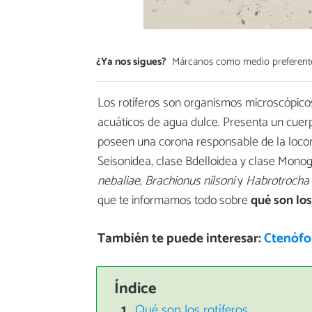
¿Ya nos sigues?
Márcanos como medio preferent
Los rotíferos son organismos microscópicos
acuáticos de agua dulce. Presenta un cuer
poseen una corona responsable de la locomoci
Seisonidea, clase Bdelloidea y clase Mono
nebaliae
,
Brachionus nilsoni
y
Habrotrocha c
que te informamos todo sobre
qué son los
También te puede interesar:
Ctenófor
Índice
Qué son los rotíferos