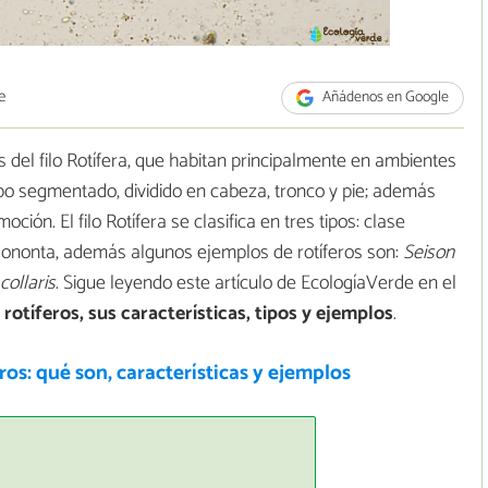
e
Añádenos en Google
 del filo Rotífera, que habitan principalmente en ambientes
po segmentado, dividido en cabeza, tronco y pie; además
ón. El filo Rotífera se clasifica en tres tipos: clase
gononta, además algunos ejemplos de rotíferos son:
Seison
ollaris
. Sigue leyendo este artículo de EcologíaVerde en el
 rotíferos, sus características, tipos y ejemplos
.
os: qué son, características y ejemplos