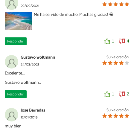
29/09/2021
Me ha servido de mucho. Muchas gracias!! 😀
Responder
1
4
Gustavo woltmann
Su valoración:
24/03/2021
Excelente....
Gustavo woltmann...
Responder
1
2
Jose Barradas
Su valoración:
12/01/2019
muy bien