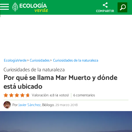
COMPARTIR
EcologíaVerde
Curiosidades
Curiosidades de la naturaleza
Curiosidades de la naturaleza
Por qué se llama Mar Muerto y dónde
está ubicado
Valoración: 4.8 (4 votos)
6 comentarios
Por
Javier Sánchez
, Biólogo.
29 marzo 2018