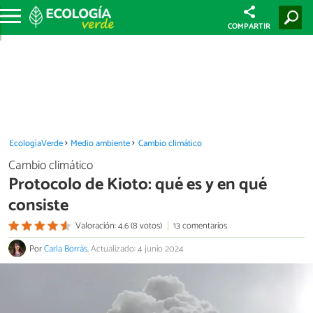
COMPARTIR
EcologíaVerde
Medio ambiente
Cambio climático
Cambio climático
Protocolo de Kioto: qué es y en qué
consiste
Valoración: 4.6 (8 votos)
13 comentarios
Por
Carla Borràs
.
Actualizado: 4 junio 2024