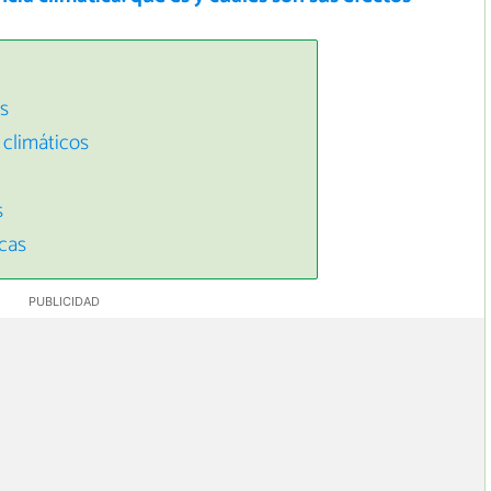
os
 climáticos
s
cas