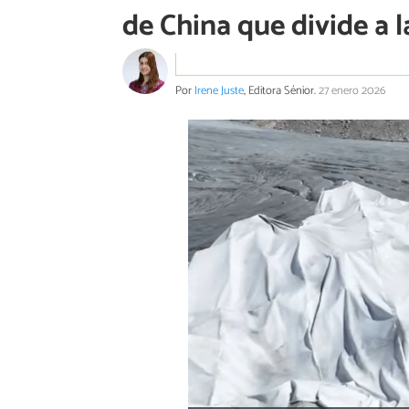
de China que divide a l
Por
Irene Juste
, Editora Sénior.
27 enero 2026