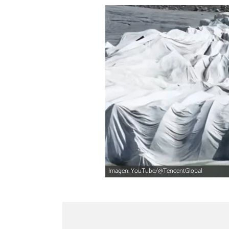
Imagen: YouTube/@TencentGlobal