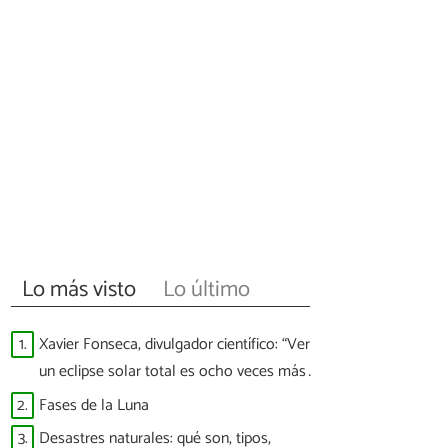
Lo más visto
Lo último
1.
Xavier Fonseca, divulgador científico: “Ver
un eclipse solar total es ocho veces más
difícil que ver a España ganar un Mundial”
2.
Fases de la Luna
3.
Desastres naturales: qué son, tipos,