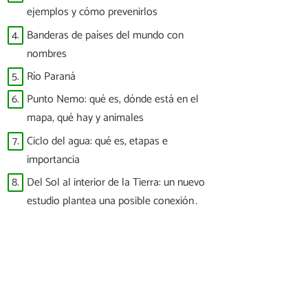
ejemplos y cómo prevenirlos
4.
Banderas de países del mundo con
nombres
5.
Río Paraná
6.
Punto Nemo: qué es, dónde está en el
mapa, qué hay y animales
7.
Ciclo del agua: qué es, etapas e
importancia
8.
Del Sol al interior de la Tierra: un nuevo
estudio plantea una posible conexión
entre las tormentas solares y los
terremotos