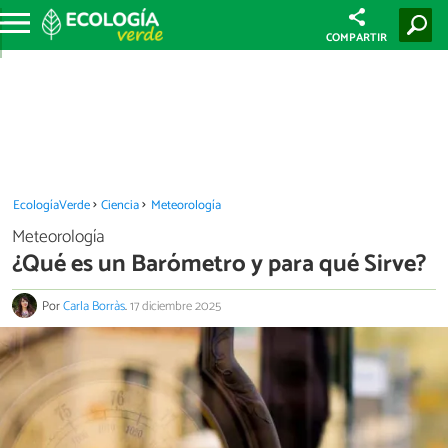
COMPARTIR
EcologíaVerde
Ciencia
Meteorología
Meteorología
¿Qué es un Barómetro y para qué Sirve?
Por
Carla Borràs
.
17 diciembre 2025