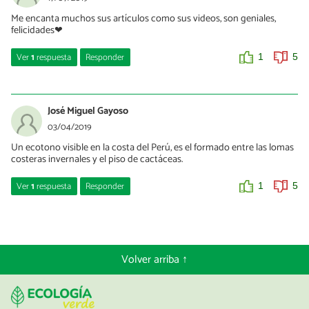
Me encanta muchos sus artículos como sus videos, son geniales,
felicidades❤
Ver
1
respuesta
Responder
1
5
Alba Anta Sánchez
17/07/2019
José Miguel Gayoso
Muchisimas gracias Jennifer, es un placer que te gusten y os
03/04/2019
sirvan 😊
Un ecotono visible en la costa del Perú, es el formado entre las lomas
costeras invernales y el piso de cactáceas.
0
0
Ver
1
respuesta
Responder
1
5
Alba Anta Sánchez
04/04/2019
Muchas gracias por su aportación
Volver arriba ↑
0
1