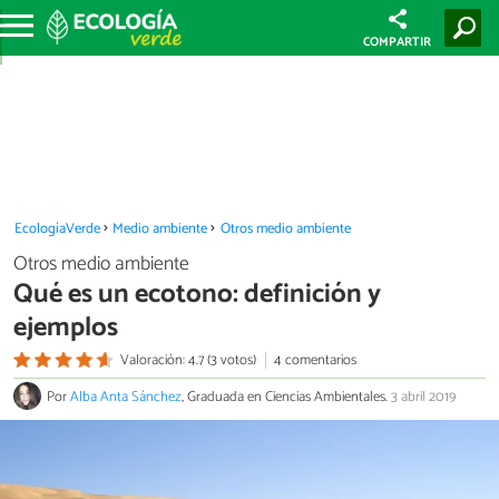
COMPARTIR
EcologíaVerde
Medio ambiente
Otros medio ambiente
Otros medio ambiente
Qué es un ecotono: definición y
ejemplos
Valoración: 4.7 (3 votos)
4 comentarios
Por
Alba Anta Sánchez
, Graduada en Ciencias Ambientales.
3 abril 2019