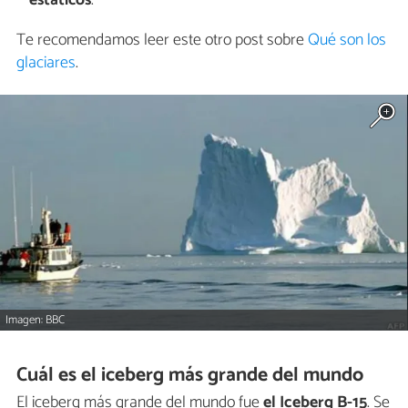
estáticos
.
Te recomendamos leer este otro post sobre
Qué son los
glaciares
.
Imagen: BBC
Cuál es el iceberg más grande del mundo
El iceberg más grande del mundo fue
el Iceberg B-15
. Se