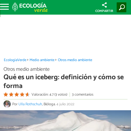
COMPARTIR
EcologíaVerde
Medio ambiente
Otros medio ambiente
Otros medio ambiente
Qué es un iceberg: definición y cómo se
forma
Valoración: 4.7 (3 votos)
3 comentarios
Por
Ulla Rothschuh
, Bióloga.
4 julio 2022