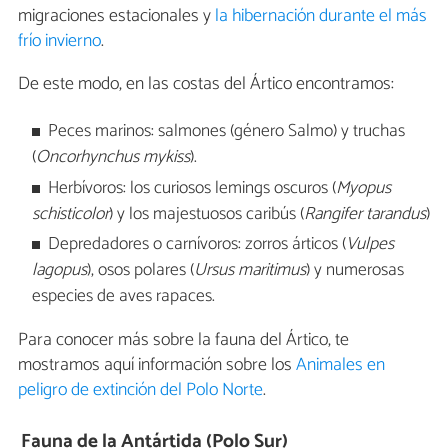
migraciones estacionales y
la hibernación durante el más
frío invierno
.
De este modo, en las costas del Ártico encontramos:
Peces marinos: salmones (género Salmo) y truchas
(
Oncorhynchus mykiss
).
Herbívoros: los curiosos lemings oscuros (
Myopus
schisticolor
) y los majestuosos caribús (
Rangifer tarandus
)
Depredadores o carnívoros: zorros árticos (
Vulpes
lagopus
), osos polares (
Ursus maritimus
) y numerosas
especies de aves rapaces.
Para conocer más sobre la fauna del Ártico, te
mostramos aquí información sobre los
Animales en
peligro de extinción del Polo Norte
.
Fauna de la Antártida (Polo Sur)