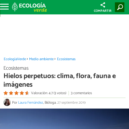
COMPARTIR
EcologíaVerde
Medio ambiente
Ecosistemas
Ecosistemas
Hielos perpetuos: clima, flora, fauna e
imágenes
Valoración: 4.7 (3 votos)
3 comentarios
Por
Laura Fernández
, Bióloga.
27 septiembre 2019