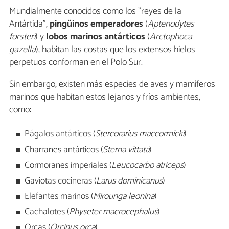
Mundialmente conocidos como los "reyes de la
Antártida",
pingüinos emperadores
(
Aptenodytes
forsteri
) y
lobos marinos antárticos
(
Arctophoca
gazella
), habitan las costas que los extensos hielos
perpetuos conforman en el Polo Sur.
Sin embargo, existen más especies de aves y mamíferos
marinos que habitan estos lejanos y fríos ambientes,
como:
Págalos antárticos (
Stercorarius maccormicki
)
Charranes antárticos (
Sterna vittata
)
Cormoranes imperiales (
Leucocarbo atriceps
)
Gaviotas cocineras (
Larus dominicanus
)
Elefantes marinos (
Mirounga leonina
)
Cachalotes (
Physeter macrocephalus
)
Orcas (
Orcinus orca
)