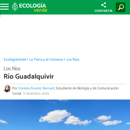
COMPARTIR
EcologíaVerde
La Tierra y el Universo
Los Ríos
Los Ríos
Río Guadalquivir
Por
Daniela Álvarez Bernard
, Estudiante de Biología y de Comunicación
Social.
17 diciembre 2025