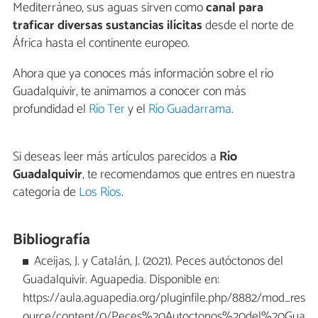
Mediterráneo, sus aguas sirven como
canal para
traficar diversas sustancias ilícitas
desde el norte de
África hasta el continente europeo.
Ahora que ya conoces más información sobre el río
Guadalquivir, te animamos a conocer con más
profundidad el
Río Ter
y el
Río Guadarrama
.
Si deseas leer más artículos parecidos a
Río
Guadalquivir
, te recomendamos que entres en nuestra
categoría de
Los Ríos
.
Bibliografía
Aceijas, J. y Catalán, J. (2021). Peces autóctonos del
Guadalquivir. Aguapedia. Disponible en:
https://aula.aguapedia.org/pluginfile.php/8882/mod_res
ource/content/0/Peces%20Autoctonos%20del%20Gua