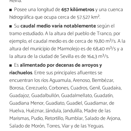
Reina.
Posee una longitud de
657 kilómetros
y una cuenca
hidrográfica que ocupa cerca de 57.527 km².
Su
caudal medio varía notablemente
según el
tramo estudiado. A la altura del pueblo de Tranco, por
ejemplo, el caudal medio es de cerca de 19,80 m³/s. A la
altura del municipio de Marmolejo es de 68,40 m³/s y a
la altura de la ciudad de Sevilla es de 164,3 m³/s.
Es
alimentado por decenas de arroyos y
riachuelos
. Entre sus principales afluentes se
encuentran los ríos Aguamula, Arenoso, Bembézar,
Borosa, Cerezuelo, Corbones, Cuadros, Genil, Guadaíra,
Guadajoz, Guadalbullón, Guadalmellato, Guadatín,
Guadiana Menor, Guadiato, Guadiel, Guadiamar, de
Huelva, Huéznar, Jándula, Jandulilla, Madre de las
Marismas, Pudio, Retortillo, Rumblar, Salado de Arjona,
Salado de Morón, Torres, Viar y de las Yeguas.