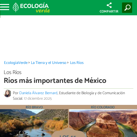
COMPARTIR
EcologíaVerde
La Tierra y el Universo
Los Ríos
Los Ríos
Ríos más importantes de México
Por
Daniela Álvarez Bernard
, Estudiante de Biología y de Comunicación
Social.
17 diciembre 2025