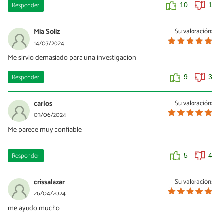
Responder
10
1
Mia Soliz
Su valoración:
14/07/2024
Me sirvio demasiado para una investigacion
Responder
9
3
carlos
Su valoración:
03/06/2024
Me parece muy confiable
Responder
5
4
crissalazar
Su valoración:
26/04/2024
me ayudo mucho