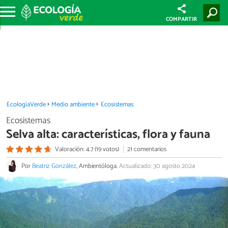
COMPARTIR
EcologíaVerde
Medio ambiente
Ecosistemas
Ecosistemas
Selva alta: características, flora y fauna
Valoración: 4.7 (19 votos)
21 comentarios
Por
Beatriz González
, Ambientóloga.
Actualizado: 30 agosto 2024