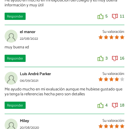
Me ayudo en mucho en mi exposición del colegio y es muy buena
información y muy útil
Responder
5
11
el manor
Su valoración:
22/08/2022
muy buena xd
Responder
3
16
Luis André Parker
Su valoración:
06/09/2021
Me ayudo mucho en mi evaluación aunque me hubiese gustado que
ya tenga la referencias hecha pero son detalles
Responder
4
18
Miley
Su valoración:
20/08/2020