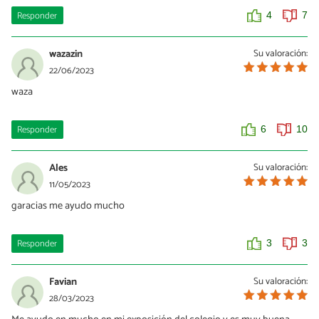
Responder
4
7
wazazin
Su valoración:
22/06/2023
waza
Responder
6
10
Ales
Su valoración:
11/05/2023
garacias me ayudo mucho
Responder
3
3
Favian
Su valoración:
28/03/2023