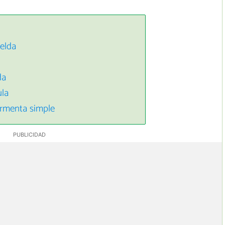
elda
da
ula
ormenta simple