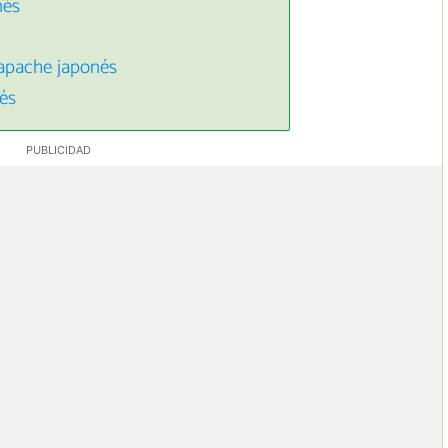
nés
apache japonés
és