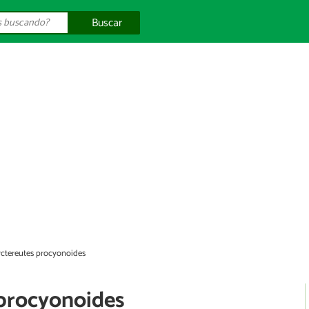
Buscar
ctereutes procyonoides
 procyonoides