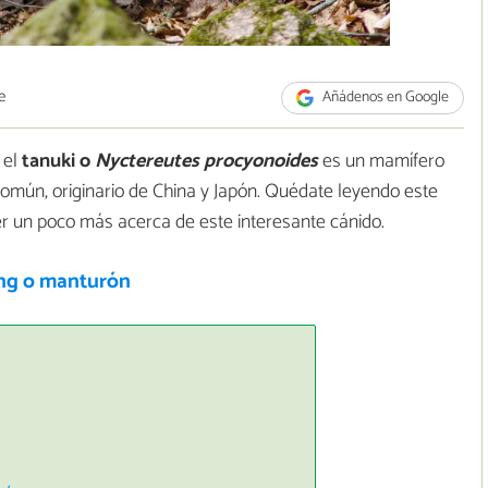
e
Añádenos en Google
 el
tanuki o
Nyctereutes procyonoides
es un mamífero
omún, originario de China y Japón. Quédate leyendo este
er un poco más acerca de este interesante cánido.
ng o manturón