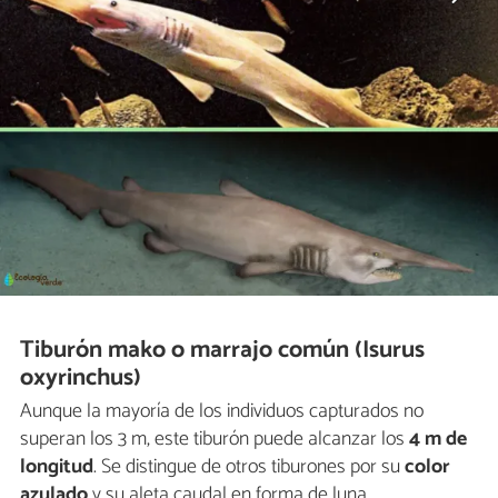
Tiburón mako o marrajo común (Isurus
oxyrinchus)
Aunque la mayoría de los individuos capturados no
superan los 3 m, este tiburón puede alcanzar los
4 m de
longitud
. Se distingue de otros tiburones por su
color
azulado
y su aleta caudal en forma de luna.