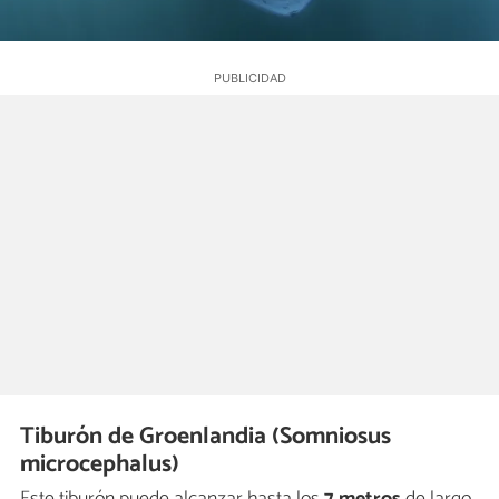
Tiburón de Groenlandia (Somniosus
microcephalus)
Este tiburón puede alcanzar hasta los
7 metros
de largo