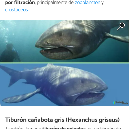
por filtración
, principalmente de
zooplancton
y
crustáceos
.
Tiburón cañabota gris (Hexanchus griseus)
También llamado
tiburón de peinetas
, es un tiburón de