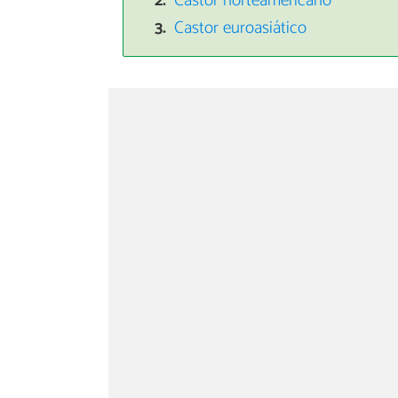
Castor norteamericano
Castor euroasiático