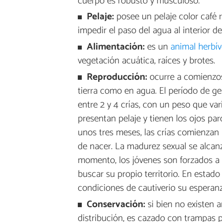
cuerpo es robusto y musculoso.
Pelaje:
posee un pelaje color café 
impedir el paso del agua al interior 
Alimentación:
es un
animal herbí
vegetación acuática, raíces y brotes.
Reproducción:
ocurre a comienzos
tierra como en agua. El período de ges
entre 2 y 4 crías, con un peso que va
presentan pelaje y tienen los ojos par
unos tres meses, las crías comienza
de nacer. La madurez sexual se alcanz
momento, los jóvenes son forzados a 
buscar su propio territorio. En estado
condiciones de cautiverio su esperan
Conservación:
si bien no existen 
distribución, es cazado con trampas pa