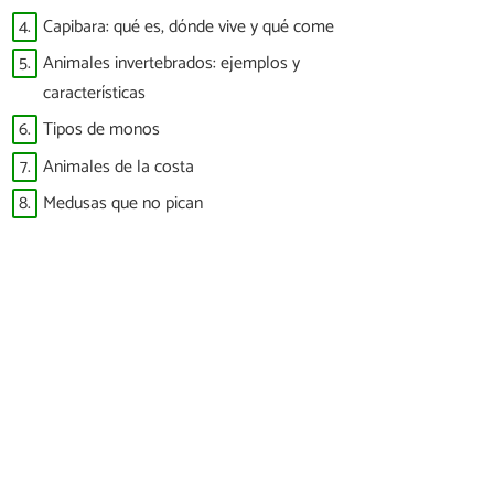
4.
Capibara: qué es, dónde vive y qué come
5.
Animales invertebrados: ejemplos y
características
6.
Tipos de monos
7.
Animales de la costa
8.
Medusas que no pican