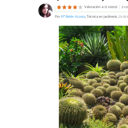
Valoración: 4 (2 votos)
2 c
Por
Mª Belén Acosta
, Técnica en jardinería.
29 dic