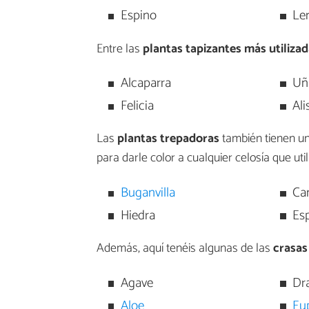
Espino
Le
Entre las
plantas tapizantes más utilizad
Alcaparra
Uñ
Felicia
Ali
Las
plantas trepadoras
también tienen un 
para darle color a cualquier celosía que uti
Buganvilla
Ca
Hiedra
Es
Además, aquí tenéis algunas de las
crasas
Agave
Dr
Aloe
Eu