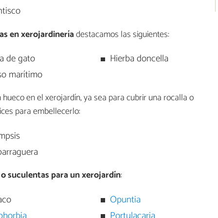
ntisco
as en xerojardinería
destacamos las siguientes:
a de gato
Hierba doncella
so marítimo
hueco en el xerojardín, ya sea para cubrir una rocalla o
lices para embellecerlo:
mpsis
parraguera
 o suculentas para un xerojardín
:
aco
Opuntia
phorbia
Portulacaria