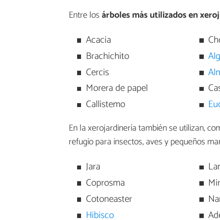
Entre los
árboles más utilizados en xeroj
Acacia
Cho
Brachichito
Al
Cercis
Al
Morera de papel
Ca
Callistemo
Eu
En la xerojardinería también se utilizan,
refugio para insectos, aves y pequeños mam
Jara
La
Coprosma
Mi
Cotoneaster
Na
Hibisco
Ad