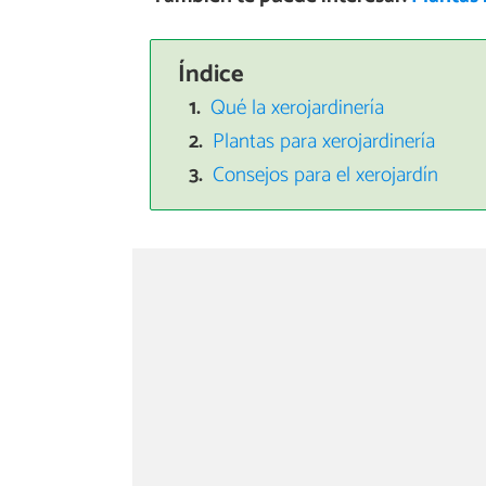
Índice
Qué la xerojardinería
Plantas para xerojardinería
Consejos para el xerojardín