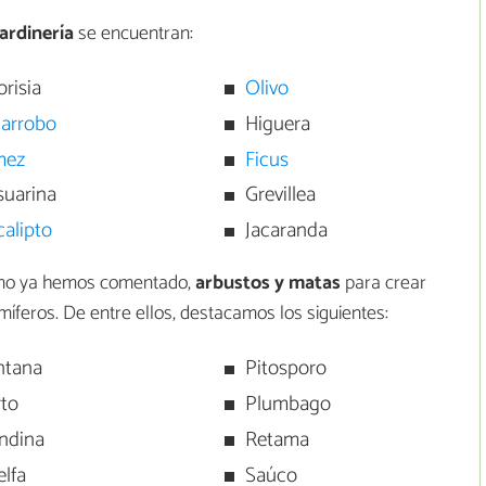
ardinería
se encuentran:
risia
Olivo
garrobo
Higuera
mez
Ficus
suarina
Grevillea
calipto
Jacaranda
 como ya hemos comentado,
arbustos y matas
para crear
íferos. De entre ellos, destacamos los siguientes:
ntana
Pitosporo
rto
Plumbago
ndina
Retama
elfa
Saúco