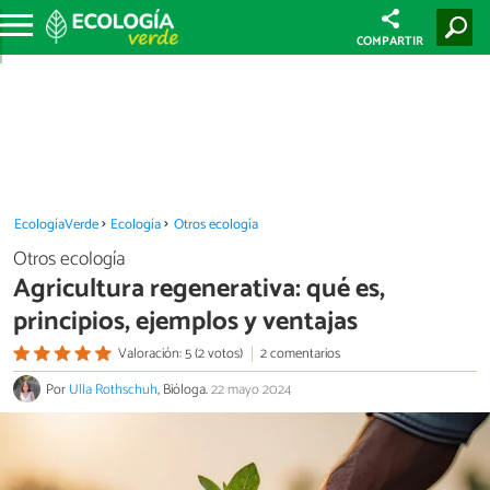
COMPARTIR
EcologíaVerde
Ecología
Otros ecología
Otros ecología
Agricultura regenerativa: qué es,
principios, ejemplos y ventajas
Valoración: 5 (2 votos)
2 comentarios
Por
Ulla Rothschuh
, Bióloga.
22 mayo 2024