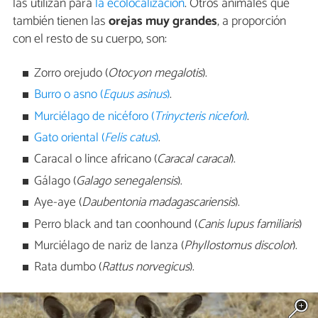
las utilizan para
la ecolocalización
. Otros animales que
también tienen las
orejas muy grandes
, a proporción
con el resto de su cuerpo, son:
Zorro orejudo (
Otocyon megalotis
).
Burro o asno (
Equus asinus
)
.
Murciélago de nicéforo (
Trinycteris nicefori
)
.
Gato oriental (
Felis catus
)
.
Caracal o lince africano (
Caracal caracal
).
Gálago (
Galago senegalensis
).
Aye-aye (
Daubentonia madagascariensis
).
Perro black and tan coonhound (
Canis lupus familiaris
)
Murciélago de nariz de lanza (
Phyllostomus discolor
).
Rata dumbo (
Rattus norvegicus
).