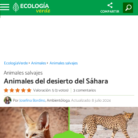
COMPARTIR
EcologíaVerde
Animales
Animales salvajes
Animales salvajes
Animales del desierto del Sáhara
Valoración: 5 (3 votos)
3 comentarios
Por
Josefina Bordino
, Ambientóloga.
Actualizado: 8 julio 2024