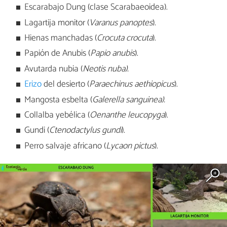
Escarabajo Dung (clase Scarabaeoidea).
Lagartija monitor (
Varanus panoptes
).
Hienas manchadas (
Crocuta crocuta
).
Papión de Anubis (
Papio anubis
).
Avutarda nubia (
Neotis nuba).
Erizo
del desierto (
Paraechinus aethiopicus
).
Mangosta esbelta (
Galerella sanguinea).
Collalba yebélica (
Oenanthe leucopyga
).
Gundi (
Ctenodactylus gundi
).
Perro salvaje africano (
Lycaon pictus
).