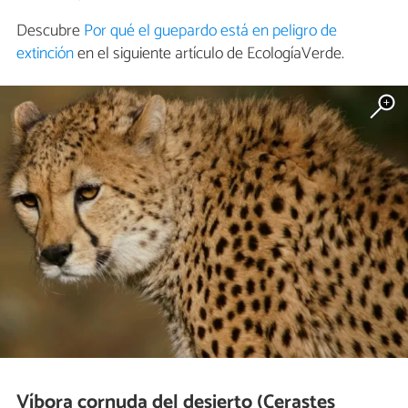
Descubre
Por qué el guepardo está en peligro de
extinción
en el siguiente artículo de EcologíaVerde.
Víbora cornuda del desierto (Cerastes