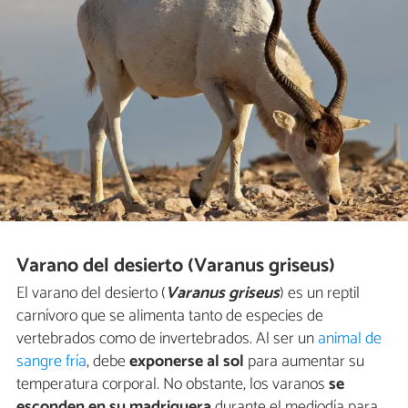
Varano del desierto (Varanus griseus)
El varano del desierto (
Varanus griseus
) es un reptil
carnívoro que se alimenta tanto de especies de
vertebrados como de invertebrados. Al ser un
animal de
sangre fría
, debe
exponerse al sol
para aumentar su
temperatura corporal. No obstante, los varanos
se
esconden en su madriguera
durante el mediodía para