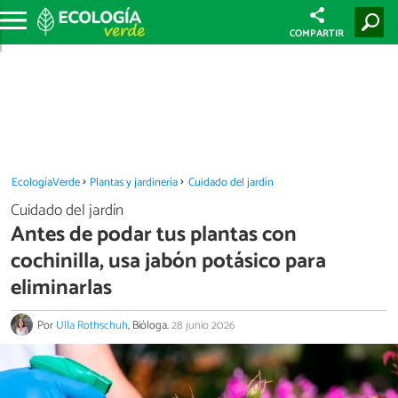
COMPARTIR
EcologíaVerde
Plantas y jardinería
Cuidado del jardín
Cuidado del jardín
Antes de podar tus plantas con
cochinilla, usa jabón potásico para
eliminarlas
Por
Ulla Rothschuh
, Bióloga.
28 junio 2026