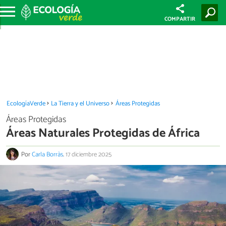
COMPARTIR
EcologíaVerde
La Tierra y el Universo
Áreas Protegidas
Áreas Protegidas
Áreas Naturales Protegidas de África
Por
Carla Borràs
.
17 diciembre 2025