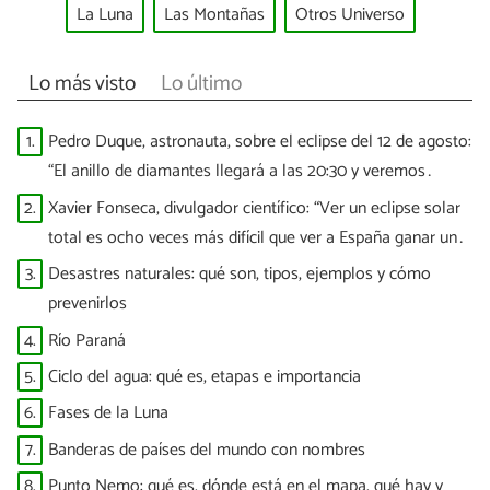
La Luna
Las Montañas
Otros Universo
Lo más visto
Lo último
1.
Pedro Duque, astronauta, sobre el eclipse del 12 de agosto:
“El anillo de diamantes llegará a las 20:30 y veremos
puntitos brillantes”
2.
Xavier Fonseca, divulgador científico: “Ver un eclipse solar
total es ocho veces más difícil que ver a España ganar un
Mundial”
3.
Desastres naturales: qué son, tipos, ejemplos y cómo
prevenirlos
4.
Río Paraná
5.
Ciclo del agua: qué es, etapas e importancia
6.
Fases de la Luna
7.
Banderas de países del mundo con nombres
8.
Punto Nemo: qué es, dónde está en el mapa, qué hay y