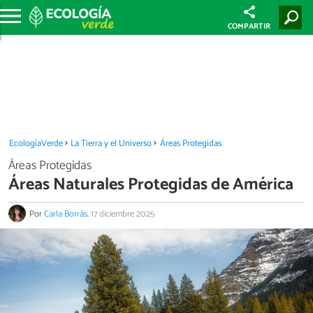
COMPARTIR
EcologíaVerde
La Tierra y el Universo
Áreas Protegidas
Áreas Protegidas
Áreas Naturales Protegidas de América
Por
Carla Borràs
.
17 diciembre 2025