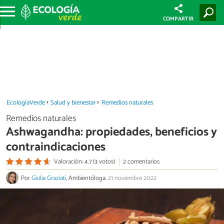
COMPARTIR
EcologíaVerde
Salud y bienestar
Remedios naturales
Remedios naturales
Ashwagandha: propiedades, beneficios y
contraindicaciones
Valoración: 4.7 (3 votos)
2 comentarios
Por
Giulia Graziati
, Ambientóloga.
21 noviembre 2022