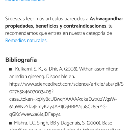
Si deseas leer más artículos parecidos a
Ashwagandha:
propiedades, beneficios y contraindicaciones
, te
recomendamos que entres en nuestra categoría de
Remedios naturales
.
Bibliografía
Kulkarni, S. K., & Dhir, A. (2008). Withaniasomnifera:
anIndian ginseng. Disponible en:
https://www.sciencedirect.com/science/article/abs/pii/S
0278584607003405?
casa_token=3qXy8cUBwqYAAAAA:dkaD2tr0zWgsW-
61uWNvYla4FmyKZy4AB1JQjHBPVqu8Cz8erYG-
qGKcVwew2a6l4jDFapy4
Mishra, LC, Singh, BB y Dagenais, S. (2000). Base