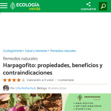
COMPARTIR
EcologíaVerde
Salud y bienestar
Remedios naturales
Remedios naturales
Harpagofito: propiedades, beneficios y
contraindicaciones
Valoración: 4 (1 voto)
1 comentario
Por
Ulla Rothschuh
, Bióloga.
18 enero 2024