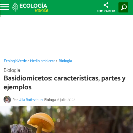
COMPARTIR
EcologíaVerde
Medio ambiente
Biología
Biología
Basidiomicetos: características, partes y
ejemplos
Por
Ulla Rothschuh
, Bióloga.
6 julio 2022