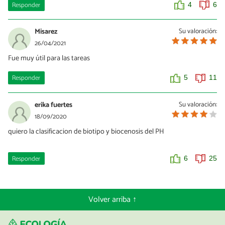
Responder
4
6
Misarez
Su valoración:
26/04/2021
Fue muy útil para las tareas
Responder
5
11
erika fuertes
Su valoración:
18/09/2020
quiero la clasificacion de biotipo y biocenosis del PH
Responder
6
25
Volver arriba ↑