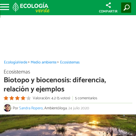
COMPARTIR
EcologíaVerde
Medio ambiente
Ecosistemas
Ecosistemas
Biotopo y biocenosis: diferencia,
relación y ejemplos
Valoración: 4.2 (5 votos)
5 comentarios
Por
Sandra Ropero
, Ambientóloga.
24 julio 2020