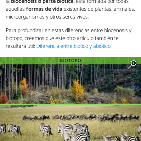
la
biocenosis o parte biótica
, está formada por todas
aquellas
formas de vida
existentes de plantas, animales,
microorganismos y otros seres vivos.
Para profundizar en estas diferencias entre biocenosis y
biotopo, creemos que este otro artículo también te
resultará útil:
Diferencia entre biótico y abiótico
.