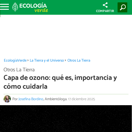
COMPARTIR
EcologíaVerde
La Tierra y el Universo
Otros La Tierra
Otros La Tierra
Capa de ozono: qué es, importancia y
cómo cuidarla
Por
Josefina Bordino
, Ambientóloga.
17 diciembre 2025