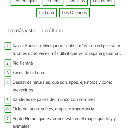
Los Bosques
El Clima
Las Islas
Los Mares
La Luna
Los Océanos
Lo más visto
Lo último
1.
Xavier Fonseca, divulgador científico: “Ver un eclipse solar
total es ocho veces más difícil que ver a España ganar un
Mundial”
2.
Río Paraná
3.
Fases de la Luna
4.
Desastres naturales: qué son, tipos, ejemplos y cómo
prevenirlos
5.
Banderas de países del mundo con nombres
6.
Ciclo del agua: qué es, etapas e importancia
7.
Punto Nemo: qué es, dónde está en el mapa, qué hay y
animales