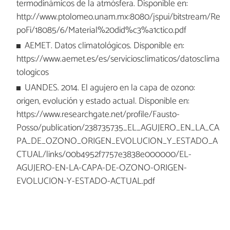
termodinámicos de la atmósfera. Disponible en:
http://www.ptolomeo.unam.mx:8080/jspui/bitstream/Re
poFi/18085/6/Material%20did%c3%a1ctico.pdf
AEMET. Datos climatológicos. Disponible en:
https://www.aemet.es/es/serviciosclimaticos/datosclima
tologicos
UANDES. 2014. El agujero en la capa de ozono:
origen, evolución y estado actual. Disponible en:
https://www.researchgate.net/profile/Fausto-
Posso/publication/238735735_EL_AGUJERO_EN_LA_CA
PA_DE_OZONO_ORIGEN_EVOLUCION_Y_ESTADO_A
CTUAL/links/00b4952f7757e3838e000000/EL-
AGUJERO-EN-LA-CAPA-DE-OZONO-ORIGEN-
EVOLUCION-Y-ESTADO-ACTUAL.pdf