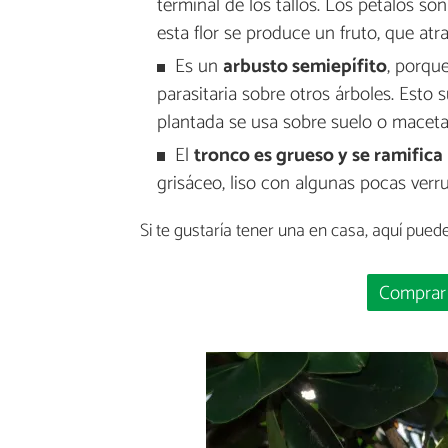
terminal de los tallos. Los pétalos s
esta flor se produce un fruto, que at
Es un
arbusto semiepífito
, porqu
parasitaria sobre otros árboles. Esto
plantada se usa sobre suelo o maceta
El
tronco es grueso y se ramific
grisáceo, liso con algunas pocas verr
Si te gustaría tener una en casa, aquí puede
Comprar 