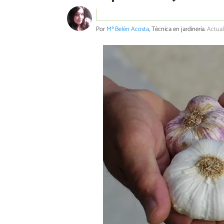
Por
Mª Belén Acosta
, Técnica en jardinería.
Actual