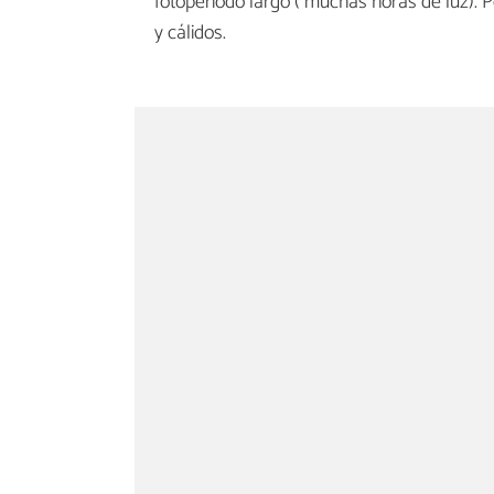
fotoperíodo largo ( muchas horas de luz). Po
y cálidos.