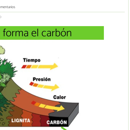
omentarios
0