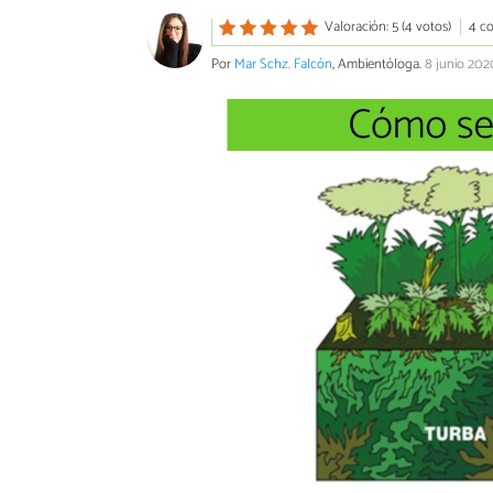
Valoración: 5 (4 votos)
4 c
Por
Mar Schz. Falcón
, Ambientóloga.
8 junio 202