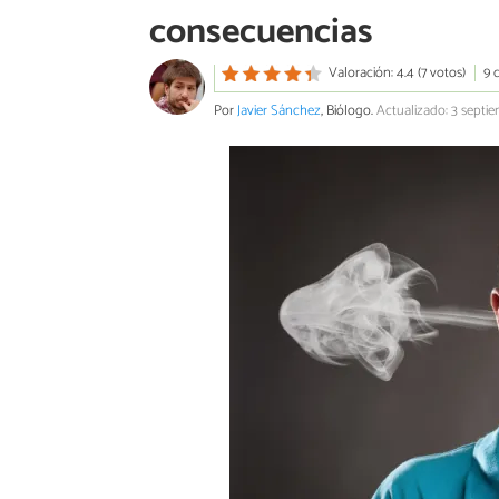
consecuencias
Valoración: 4.4 (7 votos)
9 
Por
Javier Sánchez
, Biólogo.
Actualizado: 3 septi