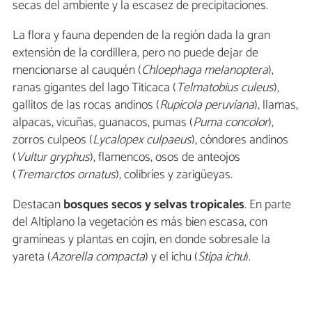
secas del ambiente y la escasez de precipitaciones.
La flora y fauna dependen de la región dada la gran
extensión de la cordillera, pero no puede dejar de
mencionarse al cauquén (
Chloephaga melanoptera
),
ranas gigantes del lago Titicaca (
Telmatobius culeus
),
gallitos de las rocas andinos (
Rupicola peruviana
), llamas,
alpacas, vicuñas, guanacos, pumas (
Puma concolor
),
zorros culpeos (
Lycalopex culpaeus
), cóndores andinos
(
Vultur gryphus
), flamencos, osos de anteojos
(
Tremarctos ornatus
), colibríes y zarigüeyas.
Destacan
bosques secos y selvas tropicales
. En parte
del Altiplano la vegetación es más bien escasa, con
gramíneas y plantas en cojín, en donde sobresale la
yareta (
Azorella compacta
) y el ichu (
Stipa ichu
).