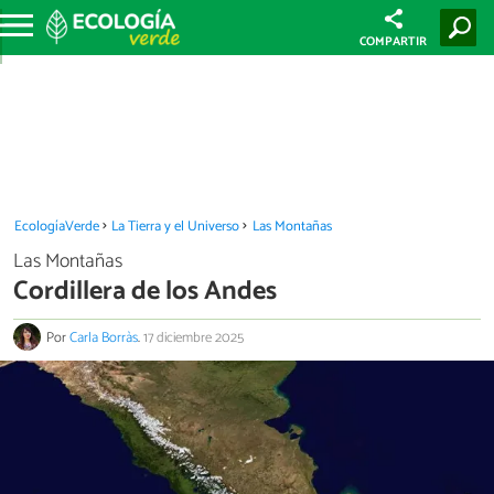
COMPARTIR
EcologíaVerde
La Tierra y el Universo
Las Montañas
Las Montañas
Cordillera de los Andes
Por
Carla Borràs
.
17 diciembre 2025