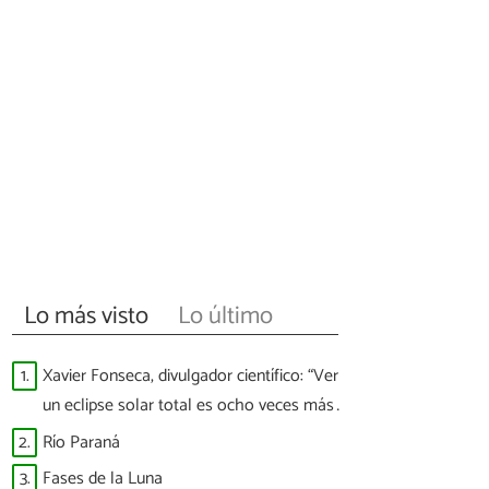
Lo más visto
Lo último
1.
Xavier Fonseca, divulgador científico: “Ver
un eclipse solar total es ocho veces más
difícil que ver a España ganar un Mundial”
2.
Río Paraná
3.
Fases de la Luna