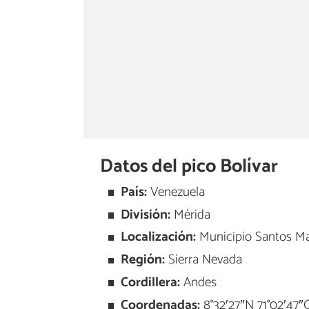
Datos del pico Bolívar
País:
Venezuela
División:
Mérida
Localización:
Municipio Santos M
Región:
Sierra Nevada
Cordillera:
Andes
Coordenadas:
8°32′27″N 71°02′47″