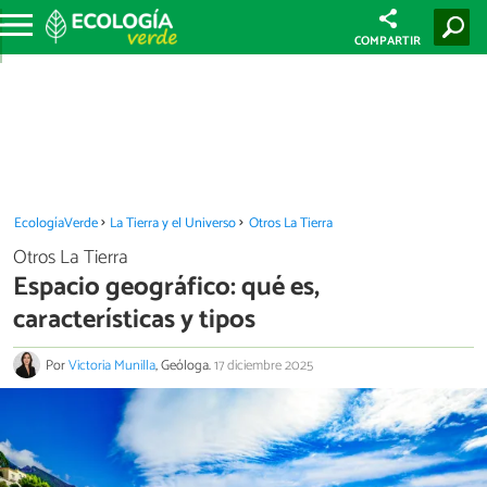
COMPARTIR
EcologíaVerde
La Tierra y el Universo
Otros La Tierra
Otros La Tierra
Espacio geográfico: qué es,
características y tipos
Por
Victoria Munilla
, Geóloga.
17 diciembre 2025