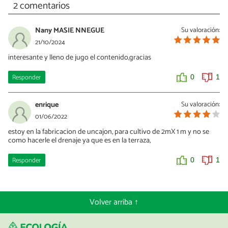
2 comentarios
Nany MASIE NNEGUE
Su valoración:
21/10/2024
interesante y lleno de jugo el contenido,gracias
Responder
0
1
enrique
Su valoración:
01/06/2022
estoy en la fabricacion de uncajon, para cultivo de 2mX 1 m y no se
como hacerle el drenaje ya que es en la terraza,
Responder
0
1
Volver arriba ↑