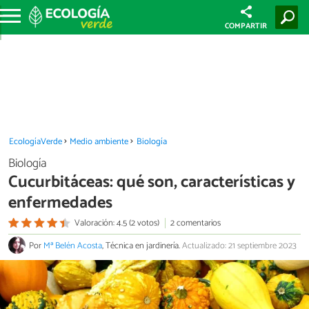
COMPARTIR
EcologíaVerde
Medio ambiente
Biología
Biología
Cucurbitáceas: qué son, características y
enfermedades
Valoración: 4.5 (2 votos)
2 comentarios
Por
Mª Belén Acosta
, Técnica en jardinería.
Actualizado: 21 septiembre 2023