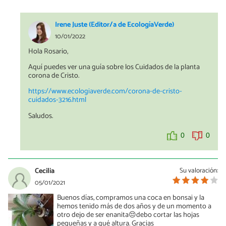
Irene Juste (Editor/a de EcologíaVerde)
10/01/2022
Hola Rosario,
Aquí puedes ver una guía sobre los Cuidados de la planta
corona de Cristo.
https://www.ecologiaverde.com/corona-de-cristo-
cuidados-3216.html
Saludos.
0
0
Cecilia
Su valoración:
05/01/2021
Buenos días, compramos una coca en bonsai y la
hemos tenido más de dos años y de un momento a
otro dejo de ser enanita😔debo cortar las hojas
pequeñas y a qué altura. Gracias