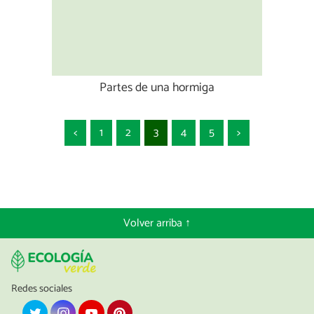
Partes de una hormiga
<
1
2
3
4
5
>
Volver arriba ↑
Redes sociales