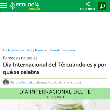
COMPARTIR
EcologíaVerde
Salud y bienestar
Remedios naturales
Remedios naturales
Día Internacional del Té: cuándo es y por
qué se celebra
Por
Ulla Rothschuh
, Bióloga.
Actualizado: 31 enero 2025