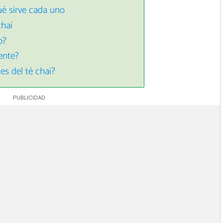
ué sirve cada uno
chai
o?
ente?
es del té chai?