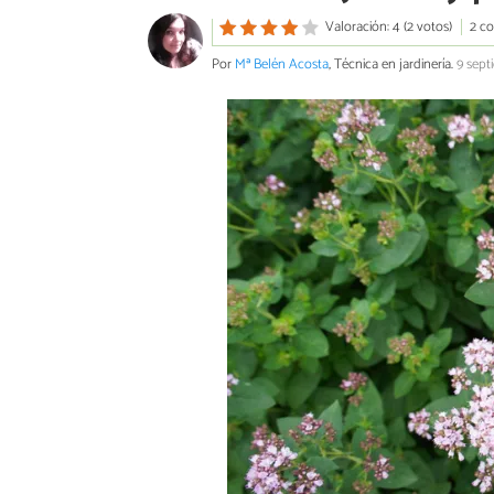
Valoración: 4 (2 votos)
2 c
Por
Mª Belén Acosta
, Técnica en jardinería.
9 sept