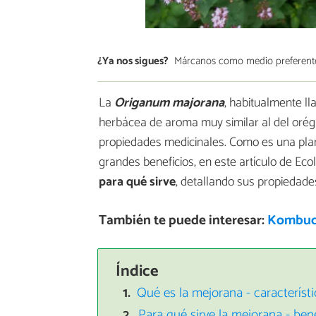
¿Ya nos sigues?
Márcanos como medio preferent
La
Origanum majorana
, habitualmente 
herbácea de aroma muy similar al del orég
propiedades medicinales. Como es una pla
grandes beneficios, en este artículo de Ec
para qué sirve
, detallando sus propiedad
También te puede interesar:
Kombuch
Índice
Qué es la mejorana - característ
Para qué sirve la mejorana - ben