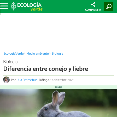
COMPARTIR
EcologíaVerde
Medio ambiente
Biología
Biología
Diferencia entre conejo y liebre
Por
Ulla Rothschuh
, Bióloga.
17 diciembre 2025