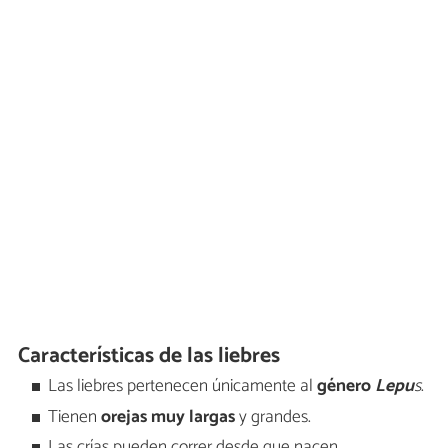
Características de las liebres
Las liebres pertenecen únicamente al
género
Lepu
s
.
Tienen
orejas muy largas
y grandes.
Las crías pueden correr desde que nacen.