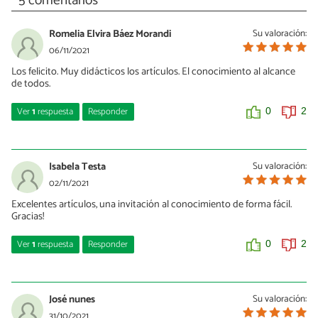
5 comentarios
Romelia Elvira Báez Morandi
Su valoración:
06/11/2021
Los felicito. Muy didácticos los artículos. El conocimiento al alcance
de todos.
Ver
1
respuesta
Responder
0
2
Josefina Bordino
06/11/2021
Isabela Testa
Su valoración:
Romelia, ¡Muchísimas gracias!
02/11/2021
Excelentes artículos, una invitación al conocimiento de forma fácil.
0
0
Gracias!
Ver
1
respuesta
Responder
0
2
Josefina Bordino
02/11/2021
José nunes
Su valoración:
Isabela, muchísimas gracias por leer EcologíaVerde
31/10/2021