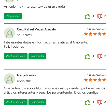
Artículo muy interesante y de gran ayuda
0
0
Responder
0
2
Cruz Rafael Vegas Arévalo
Su valoración:
30/10/2021
Interesantes datos e informaciones relativas al Ambiente.
Felicitaciones.
Ver
1
respuesta
Responder
0
2
Josefina Bordino
30/10/2021
Marta Ramos
Su valoración:
¡Muchísimas gracias!
28/10/2021
Que bella explicación. Muchas gracias, estoy viendo que tienen varios
0
0
artículos interesantes y sencillos para entender. Dios los bendiga
Ver
1
respuesta
Responder
0
3