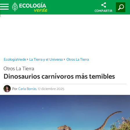
COMPARTIR
EcologíaVerde
La Tierra y el Universo
Otros La Tierra
Otros La Tierra
Dinosaurios carnívoros más temibles
Por
Carla Borràs
.
17 diciembre 2025