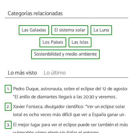
Categorías relacionadas
Las Galaxias
El sistema solar
La Luna
Los Países
Las Islas
Sostenibilidad y medio ambiente
Lo más visto
Lo último
1.
Pedro Duque, astronauta, sobre el eclipse del 12 de agosto:
“El anillo de diamantes llegará a las 20:30 y veremos
puntitos brillantes”
2.
Xavier Fonseca, divulgador científico: “Ver un eclipse solar
total es ocho veces más difícil que ver a España ganar un
Mundial”
3.
El mejor lugar para ver el eclipse puede ser también el más
vulnerable: cómo elegir sin dañar el entorno