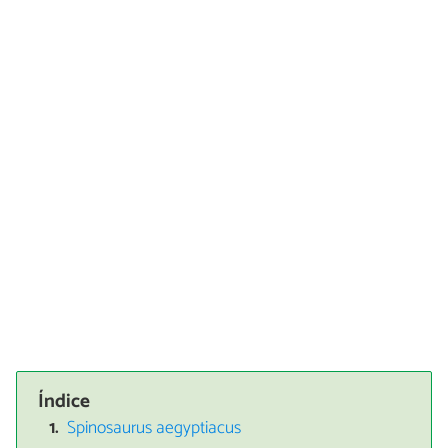
Índice
Spinosaurus aegyptiacus