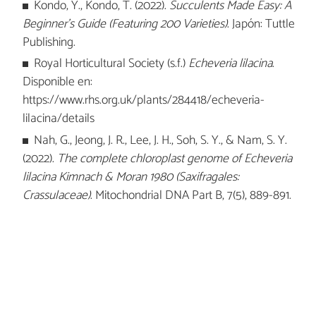
Kondo, Y., Kondo, T. (2022).
Succulents Made Easy: A
Beginner's Guide (Featuring 200 Varieties)
. Japón: Tuttle
Publishing.
Royal Horticultural Society (s.f.)
Echeveria lilacina
.
Disponible en:
https://www.rhs.org.uk/plants/284418/echeveria-
lilacina/details
Nah, G., Jeong, J. R., Lee, J. H., Soh, S. Y., & Nam, S. Y.
(2022).
The complete chloroplast genome of Echeveria
lilacina Kimnach & Moran 1980 (Saxifragales:
Crassulaceae)
. Mitochondrial DNA Part B, 7(5), 889-891.